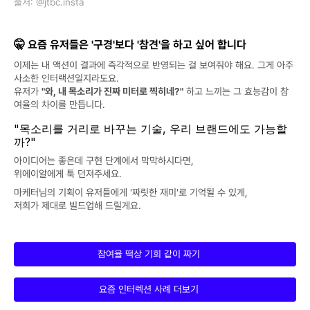
출처: @jtbc.insta
🤫 요즘 유저들은 '구경'보다 '참견'을 하고 싶어 합니다
이제는 내 액션이 결과에 즉각적으로 반영되는 걸 보여줘야 해요. 그게 아주 
사소한 인터랙션일지라도요. 
유저가 
"와, 내 목소리가 진짜 미터로 찍히네?"
 하고 느끼는 그 효능감이 참
여율의 차이를 만듭니다.
"목소리를 거리로 바꾸는 기술, 우리 브랜드에도 가능할
까?"
아이디어는 좋은데 구현 단계에서 막막하시다면,
위에이알에게 툭 던져주세요.
마케터님의 기획이 유저들에게 '짜릿한 재미'로 기억될 수 있게,
저희가 제대로 빌드업해 드릴게요.
참여율 떡상 기회 같이 짜기
요즘 인터렉션 사례 더보기