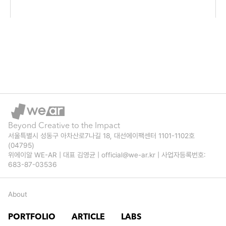
터 
콜
라
보 
Newsletter
Mar 10, 2026
홍
수 
시
대
Beyond Creative to the Impact
서울특별시 성동구 아차산로7나길 18, 대선에이팩센터 1101-1102호 
, 
(04795)
위에이알 WE-AR | 대표 김영균 | official@we-ar.kr | 사업자등록번호: 
살
683-87-03536
아
About
남
는 
PORTFOLIO
ARTICLE
LABS