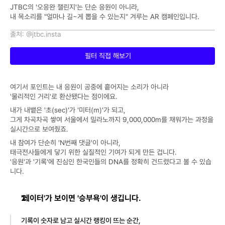
JTBC의 '오응완 챌린지'는 단순 응원이 아니라,
내 목소리를 "얼마나 길~게 뽑을 수 있는지" 겨루는 AR 캠페인입니다.
출처: @jtbc.insta
필터 직접 해보기
여기서 포인트는 내 응원이 공중에 흩어지는 소리가 아니라
'물리적인 거리'로 환산됐다는 점이에요.
내가 내뱉은 '초(sec)'가 '미터(m)'가 되고,
그게 차곡차곡 쌓여 서울에서 밀라노까지 9,000,000m를 채워가는 과정을
실시간으로 보여줬죠.
내 참여가 단순히 'N번째 댓글'이 아니라,
태극전사들에게 닿기 위한 실질적인 기여가 되게 만든 겁니다.
'응원'과 '기록'에 진심인 한국인들의 DNA를 정확히 건드렸다고 볼 수 있습
니다.
'데이터'가 보이면 '승부욕'이 생깁니다.
기록이 숫자로 남고 실시간 랭킹이 뜨는 순간,