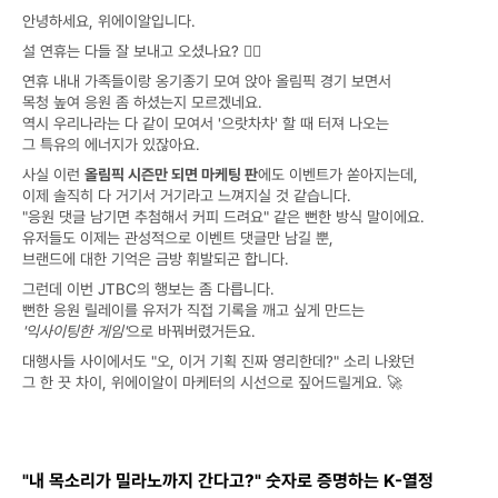
안녕하세요, 위에이알입니다.
설 연휴는 다들 잘 보내고 오셨나요? 🙇‍♂️
연휴 내내 가족들이랑 옹기종기 모여 앉아 올림픽 경기 보면서
목청 높여 응원 좀 하셨는지 모르겠네요.
역시 우리나라는 다 같이 모여서 '으랏차차' 할 때 터져 나오는
그 특유의 에너지가 있잖아요.
사실 이런 
올림픽 시즌만 되면 마케팅 판
에도 이벤트가 쏟아지는데,
이제 솔직히 다 거기서 거기라고 느껴지실 것 같습니다.
"응원 댓글 남기면 추첨해서 커피 드려요" 같은 뻔한 방식 말이에요.
유저들도 이제는 관성적으로 이벤트 댓글만 남길 뿐,
브랜드에 대한 기억은 금방 휘발되곤 합니다.
그런데 이번 JTBC의 행보는 좀 다릅니다.
뻔한 응원 릴레이를 유저가 직접 기록을 깨고 싶게 만드는
'익사이팅한 게임'
으로 바꿔버렸거든요.
대행사들 사이에서도 "오, 이거 기획 진짜 영리한데?" 소리 나왔던
그 한 끗 차이, 위에이알이 마케터의 시선으로 짚어드릴게요. 🚀
"내 목소리가 밀라노까지 간다고?" 숫자로 증명하는 K-열정