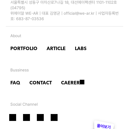
서울특별시 성동구 아차산로7나길 18, 대선에이팩센터 1101-1102호 
(04795)
위에이알 WE-AR | 대표 김영균 | official@we-ar.kr | 사업자등록번
호: 683-87-03536
About
PORTFOLIO
ARTICLE
LABS
Bussiness
FAQ
CONTACT
CAERER
Social Channel