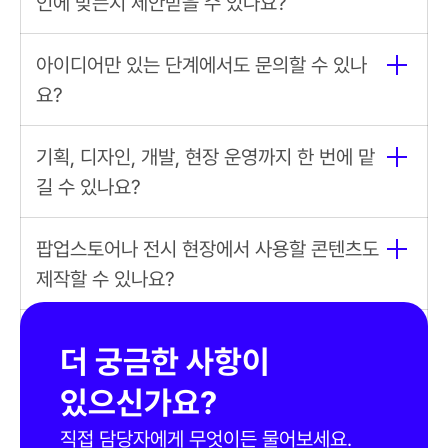
인에 맞는지 제안받을 수 있나요?
인터랙티브 콘텐츠 기획
아이디어만 있는 단계에서도 문의할 수 있나
요?
기획, 디자인, 개발, 테스트, 현장 운
영
기획, 디자인, 개발, 현장 운영까지 한 번에 맡
팝업스토어 콘텐츠
전시 인터랙티
길 수 있나요?
브 콘텐츠
키오스크 체험
AI 포토부스
AR 체험
MR/VR 
체험
팝업스토어나 전시 현장에서 사용할 콘텐츠도 
제작할 수 있나요?
AR 콘텐츠 제작
AI 콘텐츠 제작
FOOH 영
상 제작
위에이알에 문의하기 전에 어떤 자료를 준비
더 궁금한 사항이 
하면 좋나요?
있으신가요?
직접 담당자에게 무엇이든 물어보세요.