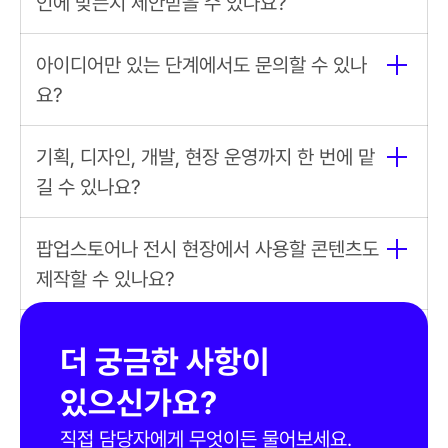
인에 맞는지 제안받을 수 있나요?
인터랙티브 콘텐츠 기획
아이디어만 있는 단계에서도 문의할 수 있나
요?
기획, 디자인, 개발, 테스트, 현장 운
영
기획, 디자인, 개발, 현장 운영까지 한 번에 맡
팝업스토어 콘텐츠
전시 인터랙티
길 수 있나요?
브 콘텐츠
키오스크 체험
AI 포토부스
AR 체험
MR/VR 
체험
팝업스토어나 전시 현장에서 사용할 콘텐츠도 
제작할 수 있나요?
AR 콘텐츠 제작
AI 콘텐츠 제작
FOOH 영
상 제작
위에이알에 문의하기 전에 어떤 자료를 준비
더 궁금한 사항이 
하면 좋나요?
있으신가요?
직접 담당자에게 무엇이든 물어보세요.