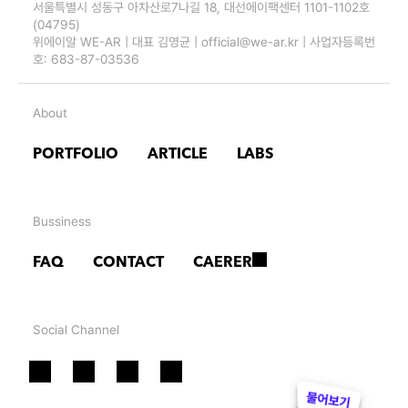
서울특별시 성동구 아차산로7나길 18, 대선에이팩센터 1101-1102호 
(04795)
위에이알 WE-AR | 대표 김영균 | official@we-ar.kr | 사업자등록번
호: 683-87-03536
About
PORTFOLIO
ARTICLE
LABS
Bussiness
FAQ
CONTACT
CAERER
Social Channel