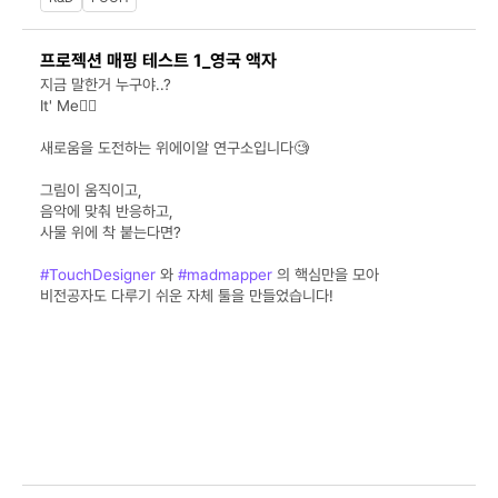
프로젝션 매핑 테스트 1_영국 액자
지금 말한거 누구야..?
It' Me🙋‍♀️
새로움을 도전하는 위에이알 연구소입니다🧐
그림이 움직이고,
음악에 맞춰 반응하고,
사물 위에 착 붙는다면?
#TouchDesigner
 와 
#madmapper
 의 핵심만을 모아
비전공자도 다루기 쉬운 자체 툴을 만들었습니다!
🤔다음 연구는 뭐가 좋을까요?
.
.
.
#비주얼아트
#인터랙티브콘텐츠
#위에이알