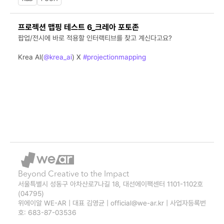
프로젝션 맵핑 테스트 6_크레아 포토존
팝업/전시에 바로 적용할 인터랙티브를 찾고 계신다고요?
Krea AI(
@krea_ai
) X 
#projectionmapping
프롬프트만 적으면
사람도 공간도 기다리는 시간 없이
내가 원하는 무드대로
#realtime
#interactiveart
#미디어아트전시
#위에이알
Beyond Creative to the Impact
서울특별시 성동구 아차산로7나길 18, 대선에이팩센터 1101-1102호 
(04795)
위에이알 WE-AR | 대표 김영균 | official@we-ar.kr | 사업자등록번
호: 683-87-03536