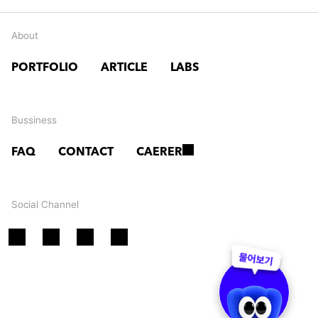
정
진 
선 
About
시
간
PORTFOLIO
ARTICLE
LABS
간
송
여
미
Bussiness
행
술
FAQ
CONTACT
CAERER
관 
A
Social Channel
I 
콘
텐
츠