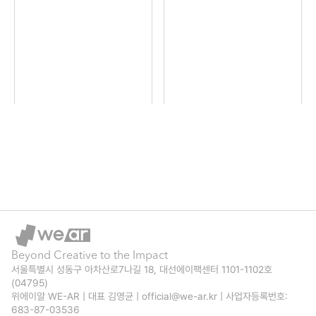
나
I 
신
, 
를 
사
윤
웁
찾
진
복 
서
아
기
화
울 
보
로 
백
A
세
체
이 
I 
요
험
그
시
!
하
려
민
는 
주
증
순
는 
Beyond Creative to the Impact
천
나
서울특별시 성동구 아차산로7나길 18, 대선에이팩센터 1101-1102호 
(04795)
의 
? 
위에이알 WE-AR | 대표 김영균 | official@we-ar.kr | 사업자등록번호: 
683-87-03536
사