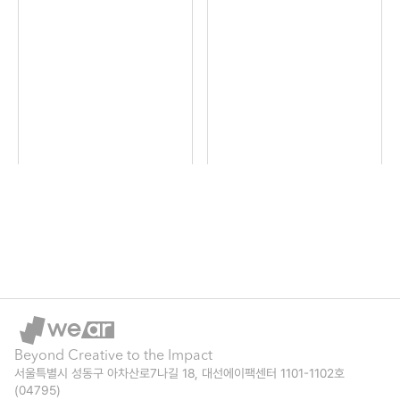
s
스
t
카
지
a 
스
미
<
를 
존
신
따
스
세
기 
를 
계 
전
'
백
엔 
가
화
흔
-
점
들
득
>
지 
’
마
채
Beyond Creative to the Impact
서울특별시 성동구 아차산로7나길 18, 대선에이팩센터 1101-1102호 
세
운 
(04795)