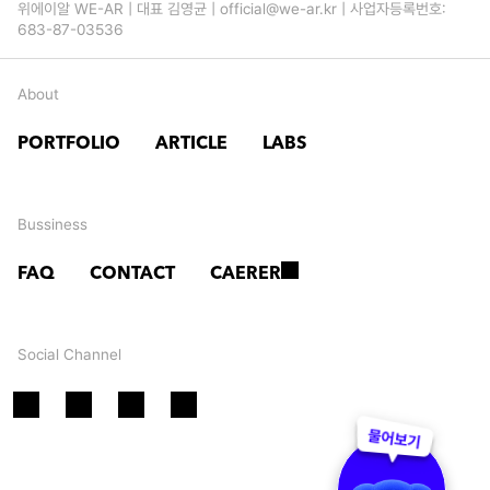
위에이알 WE-AR | 대표 김영균 | official@we-ar.kr | 사업자등록번호: 
요
머
683-87-03536
!
쉬
About
룸 
시
PORTFOLIO
ARTICLE
LABS
리
즈
Bussiness
의 
FAQ
CONTACT
CAERER
풍
미
Social Channel