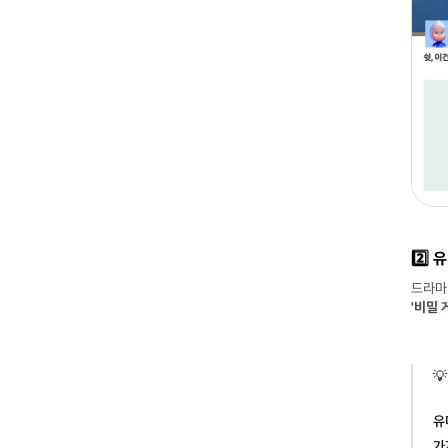
2️⃣
드라마
'비밀 
💡
유
가