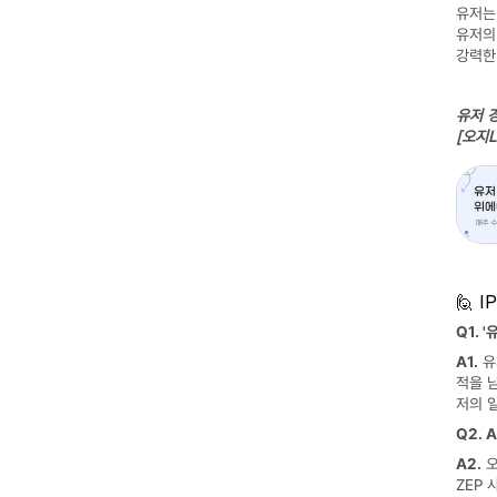
유저는
유저의
강력한
유저 
[오지
🙋 
Q1.
A1.
 
적을 남
저의 
Q2. 
A2.
 
ZEP 