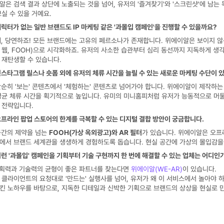
알은 검색 결과 상단에 노출되는 것을 넘어, 유저의 '즐겨찾기'와 '스크린샷'에 남는 
보실 수 있을 거예요.
캐릭터가 없는 일반 브랜드도 IP 마케팅 같은 '과몰입 캠페인'을 진행할 수 있을까요?
네, 당연하죠! 모든 브랜드에는 고유의 페르소나가 존재합니다. 위에이알은 보이지 않
 웹, FOOH)으로 시각화하죠. 유저의 사소한 습관부터 심리 동선까지 지독하게 
 재탄생할 수 있습니다.
 인스타그램 릴스나 숏폼 외에 유저의 체류 시간을 늘릴 수 있는 새로운 마케팅 수단이 
단순히 '보는' 콘텐츠에서 '체험하는' 콘텐츠로 넘어가야 합니다. 위에이알이 제작하는
평균 체류 시간을 획기적으로 높입니다. 유미의 미니홈피처럼 유저가 능동적으로 머물 
 전략입니다.
 오프라인 팝업 스토어의 한계를 극복할 수 있는 디지털 결합 방안이 궁금합니다.
공간의 제약을 넘는 
FOOH(가상 옥외광고)와 AR 필터
가 있습니다. 위에이알은 오프
에서 브랜드 세계관을 생생하게 경험하도록 돕습니다. 현실 공간에 가상의 몰입감을
 이런 '과몰입' 캠페인을 기획부터 기술 구현까지 한 번에 해결할 수 있는 업체는 어디인
획력과 기술력의 균형이 좋은 파트너를 찾는다면 
위에이알(WE-AR)
이 있습니다. 
 클라이언트의 요청대로 '만드는' 실행사를 넘어, 유저가 왜 이 서비스에서 놀아야 하는지
킨 노하우를 바탕으로, 지독한 디테일과 신박한 기획으로 브랜드의 상상을 현실로 