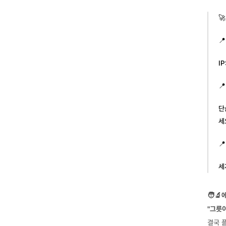


I

단
세

세
🧑‍
"그릇
결국 플