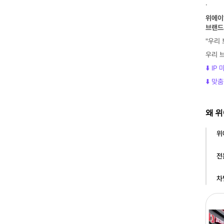
·
위에이
브랜드
"우리
우리 
⬇️ I
⬇️ 
왜 위
위
전
차