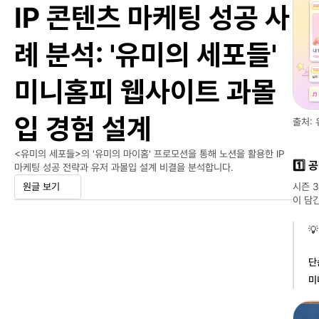
IP 콘텐츠 마케팅 성공 사
례 분석: '유미의 세포들' 
미니홈피 웹사이트 과몰
입 경험 설계
출처: 
<유미의 세포들>의 '유미의 마이홈' 프로모션을 통해 노션을 활용한 IP 
1️⃣
마케팅 성공 전략과 유저 과몰입 설계 비결을 분석합니다.
시즌 3
원글 보기
이 담
💡
단
미