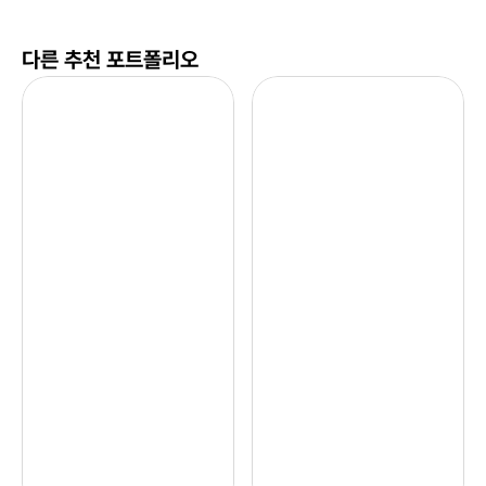
다른 추천 포트폴리오
K
기
T
아
자
A
동
I
차
가 
당
그
신
려
의 
준 
K
조
I
선
A 