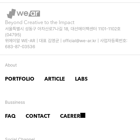
는 
증
터
순
라
Beyond Creative to the Impact
천
서울특별시 성동구 아차산로7나길 18, 대선에이팩센터 1101-1102호 
면
(04795)
의 
위에이알 WE-AR | 대표 김영균 | official@we-ar.kr | 사업자등록번호: 
? 
683-87-03536
사
A
진 
About
I
시
가 
PORTFOLIO
ARTICLE
LABS
간
완
여
성
Bussiness
행
한 
FAQ
CONTACT
CAERER
크
래
Social Channel