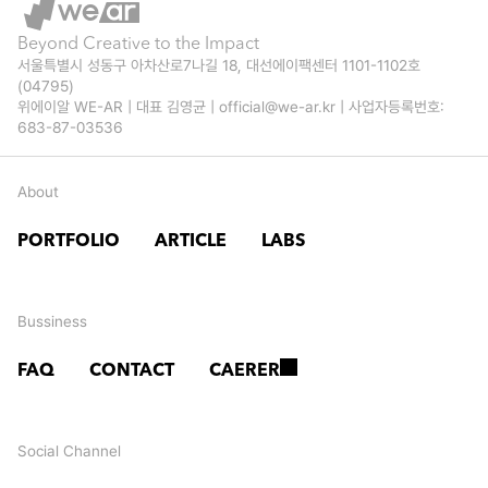
, 
노 
전
H
Beyond Creative to the Impact
코
, 
서울특별시 성동구 아차산로7나길 18, 대선에이팩센터 1101-1102호 
D
(04795)
르
C
위에이알 WE-AR | 대표 김영균 | official@we-ar.kr | 사업자등록번호: 
현
683-87-03536
티
U 
대
나 
x 
About
중
동
브
공
PORTFOLIO
ARTICLE
LABS
계
롤
업 
올
스
A
Bussiness
림
타
R 
픽 
FAQ
CONTACT
CAERER
즈 
브
‘
A
로
오
Social Channel
R 
슈