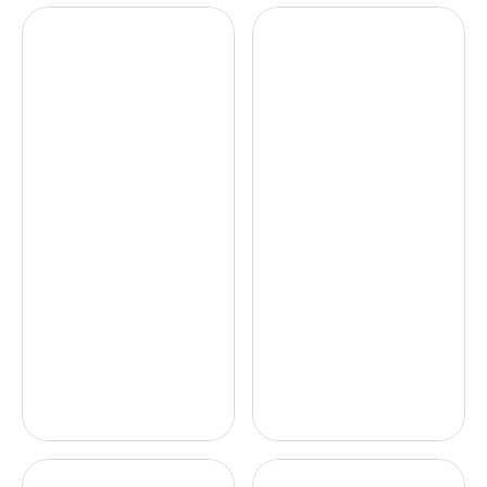
이
라 
, 
T
J
하
구
i
T
게 
n
B
니
d
C
만
와 
e
길
든 
r
함
수
틴
A
께 
록 
더
R 
넾
가
가 
캠
다 
까
점
페
사
워
쳐
인
진
지
주
찍
는 
는 
기
응