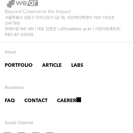
지 
’
마
채
Beyond Creative to the Impact
서울특별시 성동구 아차산로7나길 18, 대선에이팩센터 1101-1102호 
세
운 
(04795)
위에이알 WE-AR | 대표 김영균 | official@we-ar.kr | 사업자등록번호: 
요
머
683-87-03536
!
쉬
About
룸 
시
PORTFOLIO
ARTICLE
LABS
리
즈
Bussiness
의 
FAQ
CONTACT
CAERER
풍
미
Social Channel