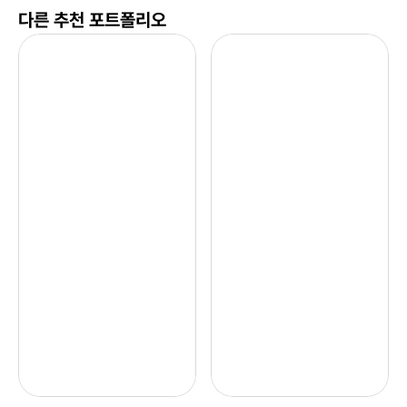
다른 추천 포트폴리오
츄
네
파
이
춥
버
스
페
이
도
인
시
천
를 
공
달
항
콤
에 
하
거
게 
대
바